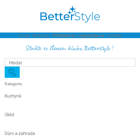
O nás
Možnosti
Přihlaste se / registrujte se
Kontakt
Staňte se členem klubu Betterstyle!
Kategorie
Kuchyně
Úklid
Dům a zahrada