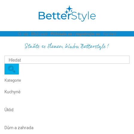
O nás
Možnosti
Přihlaste se / registrujte se
Kontakt
Staňte se členem klubu Betterstyle!
Kategorie
Kuchyně
Úklid
Dům a zahrada