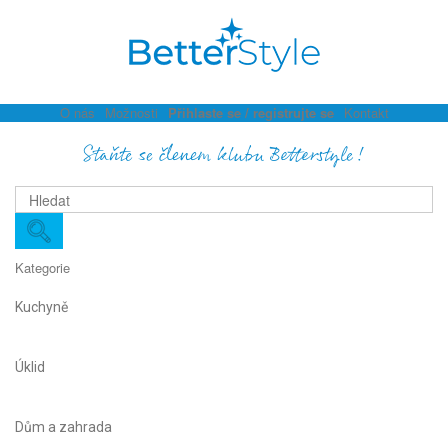
O nás
Možnosti
Přihlaste se / registrujte se
Kontakt
Staňte se členem klubu Betterstyle!
Kategorie
Kuchyně
Úklid
Dům a zahrada