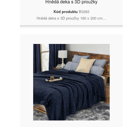
Hnědá deka s 3D proužky
Kód produktu
B0283
Hnědá deka s 3D proužky 160 x 200 cm...