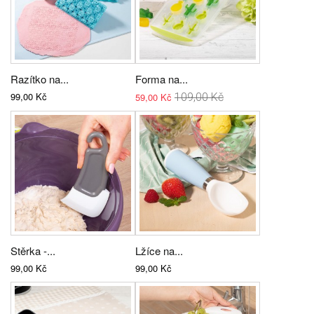
Razítko na...
Forma na...
99,00 Kč
59,00 Kč
109,00 Kč
Stěrka -...
Lžíce na...
99,00 Kč
99,00 Kč