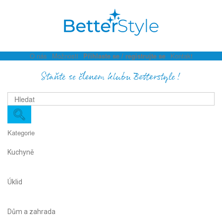
O nás
Možnosti
Přihlaste se / registrujte se
Kontakt
Staňte se členem klubu Betterstyle!
Kategorie
Kuchyně
Úklid
Dům a zahrada