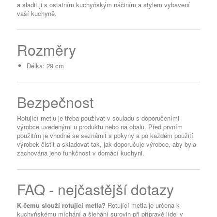
a sladit ji s ostatním kuchyňským náčiním a stylem vybavení
vaší kuchyně.
Rozměry
Délka: 29 cm
Bezpečnost
Rotující metlu je třeba používat v souladu s doporučeními
výrobce uvedenými u produktu nebo na obalu. Před prvním
použitím je vhodné se seznámit s pokyny a po každém použití
výrobek čistit a skladovat tak, jak doporučuje výrobce, aby byla
zachována jeho funkčnost v domácí kuchyni.
FAQ - nejčastější dotazy
K čemu slouží rotující metla?
Rotující metla je určena k
kuchyňskému míchání a šlehání surovin při přípravě jídel v