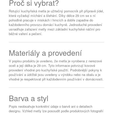
Proč si vybrat?
Rotující kuchyňská metla je užitečný pomocník při přípravě jídel,
která vyžadují míchání a šlehání. Díky délce 29 cm se s ní
pohodlně pracuje v miskách i hrncích a dobře zapadne do
každodenního provozu domácí kuchyně. Jednoduché provedení
usnadňuje zařazení metly mezi základní kuchyňské náčiní pro
běžné vaření a pečení.
Materiály a provedení
V popisu produktu je uvedeno, že metla je vyrobena z nerezové
oceli a její délka je 29 cm. Tyto informace potvrzují kovové
provedení vhodné pro kuchyňské použití. Podrobnější pokyny k
používání a údržbě jsou uvedeny u výrobku nebo na obalu a je
vhodné je respektovat při každodenním používání v domácnosti.
Barva a styl
Popis neobsahuje konkrétní údaje o barvě ani o detailech
designu. Vzhled metly lze posoudit podle produktových fotografií