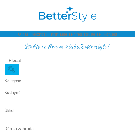
O nás
Možnosti
Přihlaste se / registrujte se
Kontakt
Staňte se členem klubu Betterstyle!
Kategorie
Kuchyně
Úklid
Dům a zahrada