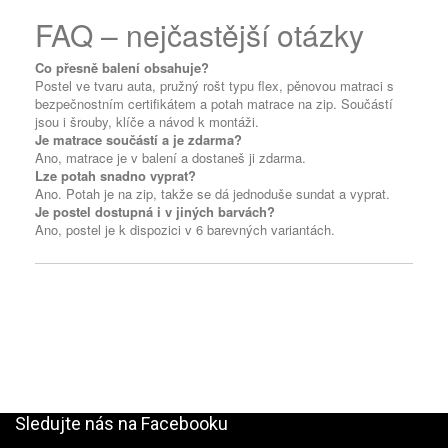
FAQ – nejčastější otázky
Co přesně balení obsahuje?
Postel ve tvaru auta, pružný rošt typu flex, pěnovou matraci s
bezpečnostním certifikátem a potah matrace na zip. Součástí
jsou i šrouby, klíče a návod k montáži.
Je matrace součástí a je zdarma?
Ano, matrace je v balení a dostaneš ji zdarma.
Lze potah snadno vyprat?
Ano. Potah je na zip, takže se dá jednoduše sundat a vyprat.
Je postel dostupná i v jiných barvách?
Ano, postel je k dispozici v 6 barevných variantách.
Sledujte nás na Facebooku