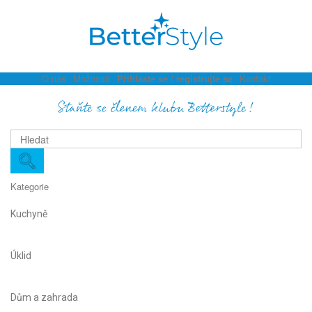
O nás
Možnosti
Přihlaste se / registrujte se
Kontakt
Staňte se členem klubu Betterstyle!
Kategorie
Kuchyně
Úklid
Dům a zahrada