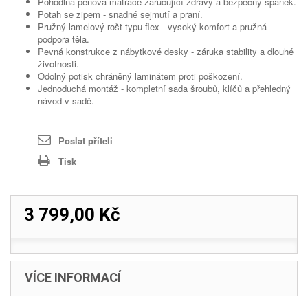
Pohodlná pěnová matrace zaručující zdravý a bezpečný spánek.
Potah se zipem - snadné sejmutí a praní.
Pružný lamelový rošt typu flex - vysoký komfort a pružná
podpora těla.
Pevná konstrukce z nábytkové desky - záruka stability a dlouhé
životnosti.
Odolný potisk chráněný laminátem proti poškození.
Jednoduchá montáž - kompletní sada šroubů, klíčů a přehledný
návod v sadě.
Poslat příteli
Tisk
3 799,00 Kč
VÍCE INFORMACÍ