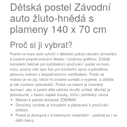
Dětská postel Závodní
auto žluto-hnědá s
plameny 140 x 70 cm
Proč si ji vybrat?
Postel ve tvaru auta vytvoří v dětském pokoji závodní atmosféru
a zaujme propracovanými detaily i výraznou grafikou. Získáš
kompletní balíček pro každodenní používání: postel ve tvaru
vozu, pružný rošt typu flex pro komfortní oporu a pohodlnou
pěnovou matraci s bezpečnostním certifikátem. Potah na
matraci je na zip, takže ho snadno sundáš a vypereš, a údržba
je tak mnohem jednodušší. Potisk na čelech je chráněný
laminací, aby si postel déle udržela skvělý vzhled. Montáž je
jednoduchá, v balení najdeš šrouby, klíče i přehledný návod.
Matraci k posteli dostaneš ZDARMA!
Doručený výrobek je kompletní a připravený k používání
dítětem.
Postel je dostupná v 6 barevných variantách – podívej se i na
další barvy.