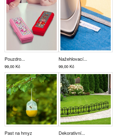
Pouzdro...
Nažehlovací...
99,00 Kč
99,00 Kč
Past na hmyz
Dekorativní...