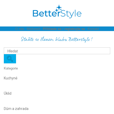
O nás
Možnosti
Přihlaste se / registrujte se
Kontakt
Staňte se členem klubu Betterstyle!
Kategorie
Kuchyně
Úklid
Dům a zahrada