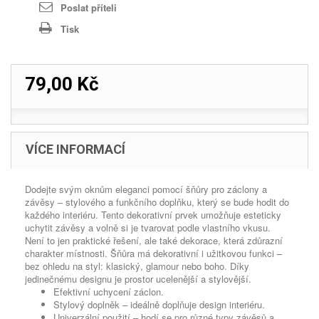
Poslat příteli
Tisk
79,00 Kč
VÍCE INFORMACÍ
Dodejte svým oknům eleganci pomocí šňůry pro záclony a
závěsy – stylového a funkčního doplňku, který se bude hodit do
každého interiéru. Tento dekorativní prvek umožňuje esteticky
uchytit závěsy a volně si je tvarovat podle vlastního vkusu.
Není to jen praktické řešení, ale také dekorace, která zdůrazní
charakter místnosti. Šňůra má dekorativní i užitkovou funkci –
bez ohledu na styl: klasický, glamour nebo boho. Díky
jedinečnému designu je prostor ucelenější a stylovější.
Efektivní uchycení záclon.
Stylový doplněk – ideálně doplňuje design interiéru.
Univerzální použití – hodí se pro různé typy závěsů a