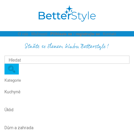
O nás
Možnosti
Přihlaste se / registrujte se
Kontakt
Staňte se členem klubu Betterstyle!
Kategorie
Kuchyně
Úklid
Dům a zahrada