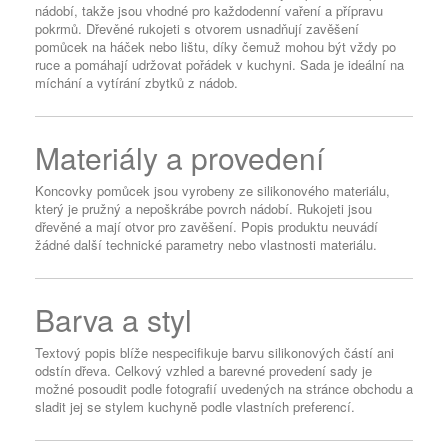
nádobí, takže jsou vhodné pro každodenní vaření a přípravu
pokrmů. Dřevěné rukojeti s otvorem usnadňují zavěšení
pomůcek na háček nebo lištu, díky čemuž mohou být vždy po
ruce a pomáhají udržovat pořádek v kuchyni. Sada je ideální na
míchání a vytírání zbytků z nádob.
Materiály a provedení
Koncovky pomůcek jsou vyrobeny ze silikonového materiálu,
který je pružný a nepoškrábe povrch nádobí. Rukojeti jsou
dřevěné a mají otvor pro zavěšení. Popis produktu neuvádí
žádné další technické parametry nebo vlastnosti materiálu.
Barva a styl
Textový popis blíže nespecifikuje barvu silikonových částí ani
odstín dřeva. Celkový vzhled a barevné provedení sady je
možné posoudit podle fotografií uvedených na stránce obchodu a
sladit jej se stylem kuchyně podle vlastních preferencí.