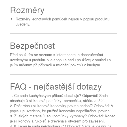
Rozměry
Rozměry jednotlivých pomůcek nejsou v popisu produktu
uvedeny.
Bezpečnost
Před použitím se seznam s informacemi a doporučeními
uvedenými u produktu v e-shopu a sadu používej v souladu s
jejím určením při přípravě a míchání pokrmů v kuchyni.
FAQ - nejčastější dotazy
1. Co sada kuchyňských příborů obsahuje? Odpověď: Sada
obsahuje 3 silikonové pomůcky: obracečku, stěrku a lžíci.
2. Poškrábou silikonové koncovky povrch nádobí? Odpověď: V
popisu je uvedeno, že pružné koncovky nepoškrábou povrch.
3. Z jakých materiálů jsou pomůcky vyrobeny? Odpověď: Konec
je silikonový a rukojeť je dřevěná s otvorem pro zavěšení.
4. K čemu je sada nejvhodnější? Odpověď: Sada je ideální na