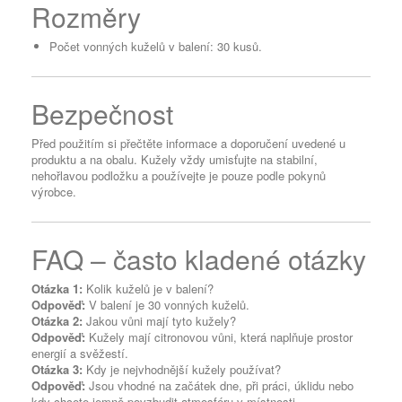
Rozměry
Počet vonných kuželů v balení: 30 kusů.
Bezpečnost
Před použitím si přečtěte informace a doporučení uvedené u
produktu a na obalu. Kužely vždy umisťujte na stabilní,
nehořlavou podložku a používejte je pouze podle pokynů
výrobce.
FAQ – často kladené otázky
Otázka 1:
Kolik kuželů je v balení?
Odpověď:
V balení je 30 vonných kuželů.
Otázka 2:
Jakou vůni mají tyto kužely?
Odpověď:
Kužely mají citronovou vůni, která naplňuje prostor
energií a svěžestí.
Otázka 3:
Kdy je nejvhodnější kužely používat?
Odpověď:
Jsou vhodné na začátek dne, při práci, úklidu nebo
kdy chcete jemně povzbudit atmosféru v místnosti.