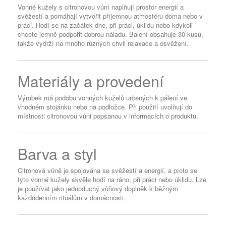
Vonné kužely s citronovou vůní naplňují prostor energií a
svěžestí a pomáhají vytvořit příjemnou atmosféru doma nebo v
práci. Hodí se na začátek dne, při práci, úklidu nebo kdykoli
chcete jemně podpořit dobrou náladu. Balení obsahuje 30 kusů,
takže vydrží na mnoho různých chvil relaxace a osvěžení.
Materiály a provedení
Výrobek má podobu vonných kuželů určených k pálení ve
vhodném stojánku nebo na podložce. Při použití uvolňují do
místnosti citronovou vůni popsanou v informacích o produktu.
Barva a styl
Citronová vůně je spojována se svěžestí a energií, a proto se
tyto vonné kužely skvěle hodí na ráno, při práci nebo úklidu. Lze
je používat jako jednoduchý vůňový doplněk k běžným
každodenním rituálům v domácnosti.