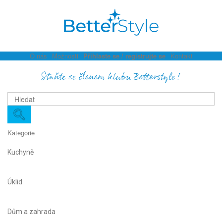
O nás
Možnosti
Přihlaste se / registrujte se
Kontakt
Staňte se členem klubu Betterstyle!
Kategorie
Kuchyně
Úklid
Dům a zahrada